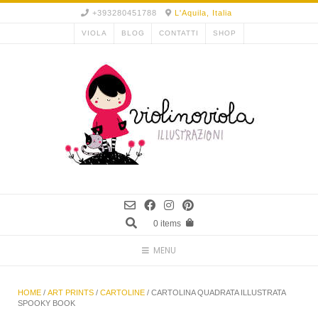
Skip
+393280451788
L'Aquila, Italia
to
VIOLA
BLOG
CONTATTI
SHOP
content
0 items
MENU
HOME
/
ART PRINTS
/
CARTOLINE
/ CARTOLINA QUADRATA ILLUSTRATA
SPOOKY BOOK