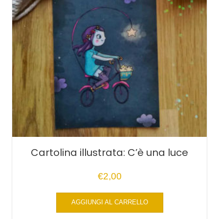
Cartolina illustrata: C’è una luce
€
2,00
Questo
AGGIUNGI AL CARRELLO
prodotto
ha