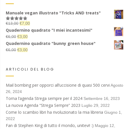
Manuale vegan illustrato "Tricks AND treats"
Il
Il
€
13,00
€
7,00
Valutato
5.00
su 5
prezzo
prezzo
Quadernino quadrato "I miei incantesimi"
originale
attuale
Il
Il
€
6,00
€
3,00
era:
è:
prezzo
prezzo
Quadernino quadrato "bunny green house"
€13,00.
€7,00.
originale
attuale
Il
Il
€
6,00
€
3,00
era:
è:
prezzo
prezzo
€6,00.
€3,00.
originale
attuale
era:
è:
ARTICOLI DEL BLOG
€6,00.
€3,00.
Mail bombing per opporci all’uccisione di quasi 500 cervi
Agosto
26, 2024
Torna l’agenda Strega sempre per il 2024
Settembre 16, 2023
La nuova Agenda “Strega Sempre” 2023
Luglio 29, 2022
Come lo scambio libri ha rivoluzionato la mia libreria
Giugno 1,
2022
Fan di Stephen King di tutto il mondo, unitevi! :)
Maggio 12,