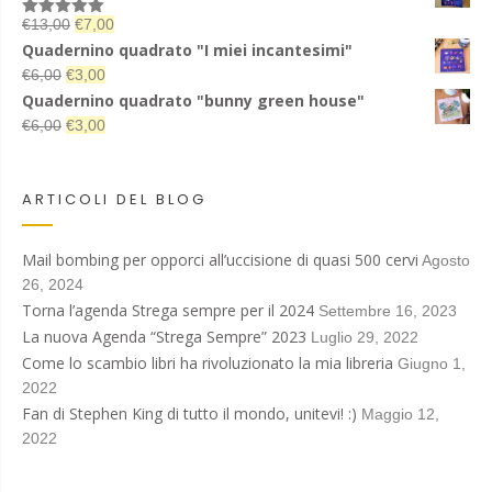
Il
Il
€
13,00
€
7,00
Valutato
5.00
su 5
prezzo
prezzo
Quadernino quadrato "I miei incantesimi"
originale
attuale
Il
Il
€
6,00
€
3,00
era:
è:
prezzo
prezzo
Quadernino quadrato "bunny green house"
€13,00.
€7,00.
originale
attuale
Il
Il
€
6,00
€
3,00
era:
è:
prezzo
prezzo
€6,00.
€3,00.
originale
attuale
era:
è:
ARTICOLI DEL BLOG
€6,00.
€3,00.
Mail bombing per opporci all’uccisione di quasi 500 cervi
Agosto
26, 2024
Torna l’agenda Strega sempre per il 2024
Settembre 16, 2023
La nuova Agenda “Strega Sempre” 2023
Luglio 29, 2022
Come lo scambio libri ha rivoluzionato la mia libreria
Giugno 1,
2022
Fan di Stephen King di tutto il mondo, unitevi! :)
Maggio 12,
2022