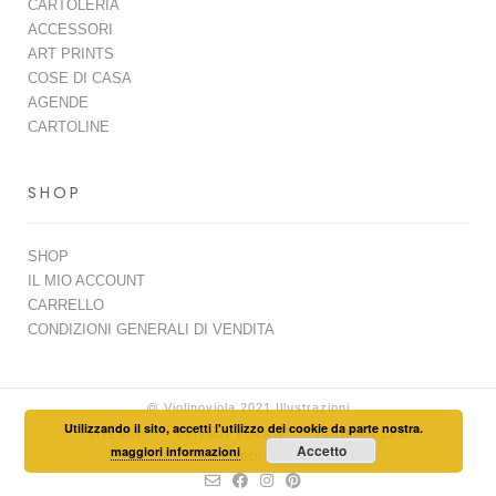
CARTOLERIA
ACCESSORI
ART PRINTS
COSE DI CASA
AGENDE
CARTOLINE
SHOP
SHOP
IL MIO ACCOUNT
CARRELLO
CONDIZIONI GENERALI DI VENDITA
@ Violinoviola 2021 Illustrazioni
Utilizzando il sito, accetti l'utilizzo dei cookie da parte nostra.
SITEMAP
PRIVACY POLICY
COOKIES LAW
Accetto
maggiori informazioni
CREDITI