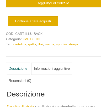
Aggiungi al carrello
illustrata
back
home
quantità
Continua a fare acquisti
COD:
CART-ILLU-BACK
Categoria:
CARTOLINE
Tag:
cartolina
,
gatto
,
libri
,
magia
,
spooky
,
strega
Descrizione
Informazioni aggiuntive
Recensioni (0)
Descrizione
Cartolina illustrata
con illustrazione streghetta torna a casa