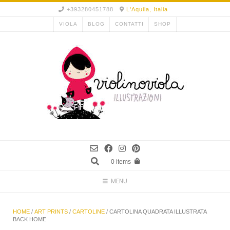
Skip
+393280451788
L'Aquila, Italia
to
VIOLA
BLOG
CONTATTI
SHOP
content
0 items
MENU
HOME
/
ART PRINTS
/
CARTOLINE
/ CARTOLINA QUADRATA ILLUSTRATA
BACK HOME