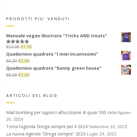
PRODOTTI PIU’ VENDUTI
Manuale vegan illustrato "Tricks AND treats"
Il
Il
€
13,00
€
7,00
Valutato
5.00
su 5
prezzo
prezzo
Quadernino quadrato "I miei incantesimi"
originale
attuale
Il
Il
€
6,00
€
3,00
era:
è:
prezzo
prezzo
Quadernino quadrato "bunny green house"
€13,00.
€7,00.
originale
attuale
Il
Il
€
6,00
€
3,00
era:
è:
prezzo
prezzo
€6,00.
€3,00.
originale
attuale
era:
è:
ARTICOLI DEL BLOG
€6,00.
€3,00.
Mail bombing per opporci all’uccisione di quasi 500 cervi
Agosto
26, 2024
Torna l’agenda Strega sempre per il 2024
Settembre 16, 2023
La nuova Agenda “Strega Sempre” 2023
Luglio 29, 2022