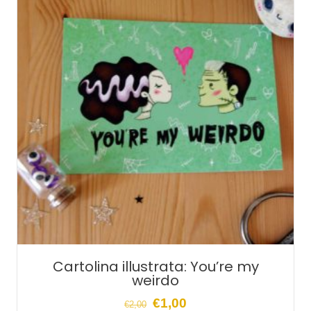
Cartolina illustrata: You’re my
weirdo
Il
Il
€
1,00
€
2,00