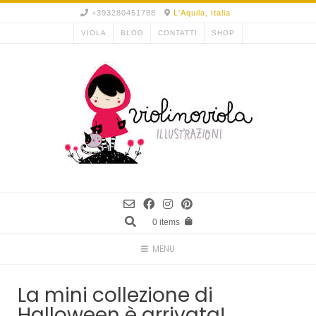
+393280451788
L'Aquila, Italia
VIOLA
BLOG
CONTATTI
SHOP
0 items
MENU
La mini collezione di
Halloween è arrivata!