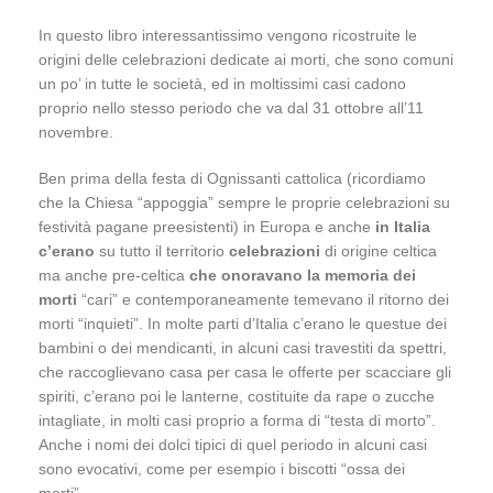
In questo libro interessantissimo vengono ricostruite le
origini delle celebrazioni dedicate ai morti, che sono comuni
un po’ in tutte le società, ed in moltissimi casi cadono
proprio nello stesso periodo che va dal 31 ottobre all’11
novembre.
Ben prima della festa di Ognissanti cattolica (ricordiamo
che la Chiesa “appoggia” sempre le proprie celebrazioni su
festività pagane preesistenti) in Europa e anche
in Italia
c’erano
su tutto il territorio
celebrazioni
di origine celtica
ma anche pre-celtica
che onoravano la memoria dei
morti
“cari” e contemporaneamente temevano il ritorno dei
morti “inquieti”. In molte parti d’Italia c’erano le questue dei
bambini o dei mendicanti, in alcuni casi travestiti da spettri,
che raccoglievano casa per casa le offerte per scacciare gli
spiriti, c’erano poi le lanterne, costituite da rape o zucche
intagliate, in molti casi proprio a forma di “testa di morto”.
Anche i nomi dei dolci tipici di quel periodo in alcuni casi
sono evocativi, come per esempio i biscotti “ossa dei
morti”.