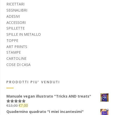
RICETTARI
SEGNALIBRI
ADESIVI
ACCESSORI
SPILLETTE
SPILLE IN METALLO
TOPPE
ART PRINTS
STAMPE
CARTOLINE
COSE DI CASA
PRODOTTI PIU’ VENDUTI
Manuale vegan illustrato "Tricks AND treats"
€
13,00
€
7,00
Valutato
5.00
su 5
Quadernino quadrato "I miei incantesimi"