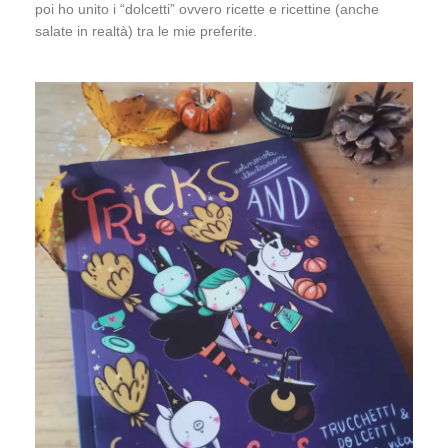
poi ho unito i “dolcetti” ovvero ricette e ricettine (anche
salate in realtà) tra le mie preferite.