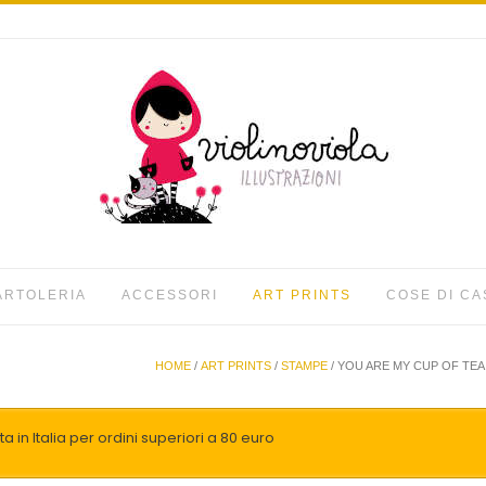
ARTOLERIA
ACCESSORI
ART PRINTS
COSE DI CA
HOME
/
ART PRINTS
/
STAMPE
/ YOU ARE MY CUP OF TEA
a in Italia per ordini superiori a 80 euro