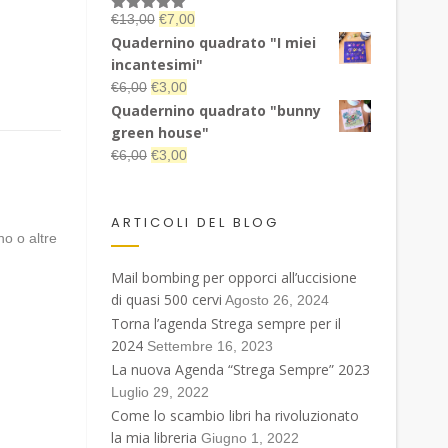
Il
Il
€
13,00
€
7,00
Valutato
5.00
su 5
prezzo
prezzo
Quadernino quadrato "I miei
originale
attuale
incantesimi"
era:
è:
Il
Il
€
6,00
€
3,00
€13,00.
€7,00.
prezzo
prezzo
Quadernino quadrato "bunny
originale
attuale
green house"
era:
è:
Il
Il
€
6,00
€
3,00
€6,00.
€3,00.
prezzo
prezzo
originale
attuale
era:
è:
ARTICOLI DEL BLOG
no o altre
€6,00.
€3,00.
Mail bombing per opporci all’uccisione
di quasi 500 cervi
Agosto 26, 2024
Torna l’agenda Strega sempre per il
2024
Settembre 16, 2023
La nuova Agenda “Strega Sempre” 2023
Luglio 29, 2022
Come lo scambio libri ha rivoluzionato
la mia libreria
Giugno 1, 2022