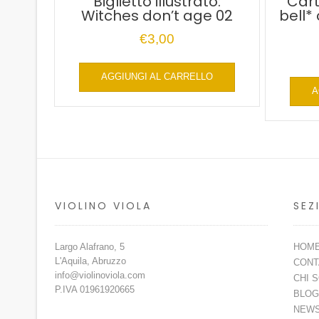
Biglietto illustrato:
Cart
Witches don’t age 02
bell*
€
3,00
AGGIUNGI AL CARRELLO
A
VIOLINO VIOLA
SEZ
Largo Alafrano, 5
HOM
L'Aquila, Abruzzo
CONT
info@violinoviola.com
CHI 
P.IVA 01961920665
BLOG
NEW