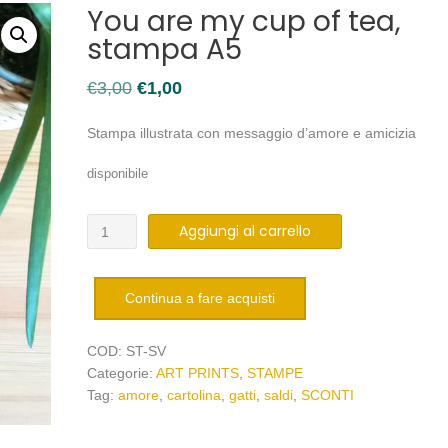
You are my cup of tea,
stampa A5
Il
Il
€
3,00
€
1,00
prezzo
prezzo
Stampa illustrata con messaggio d’amore e amicizia
originale
attuale
era:
è:
disponibile
€3,00.
€1,00.
You
Aggiungi al carrello
are
my
cup
Continua a fare acquisti
of
tea,
COD:
ST-SV
stampa
Categorie:
ART PRINTS
,
STAMPE
A5
Tag:
amore
,
cartolina
,
gatti
,
saldi
,
SCONTI
quantità