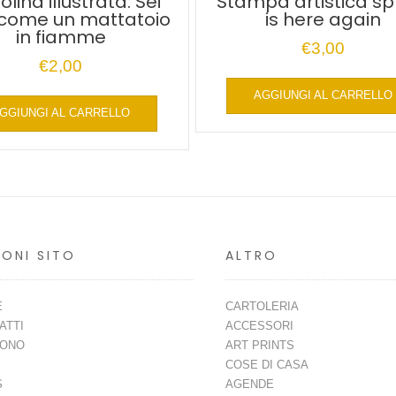
olina illustrata: Sei
Stampa artistica sp
 come un mattatoio
is here again
in fiamme
€
3,00
€
2,00
AGGIUNGI AL CARRELLO
GGIUNGI AL CARRELLO
IONI SITO
ALTRO
E
CARTOLERIA
ATTI
ACCESSORI
SONO
ART PRINTS
COSE DI CASA
S
AGENDE