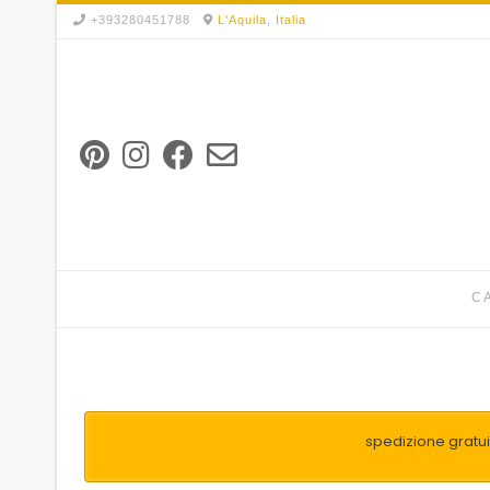
Skip
+393280451788
L'Aquila, Italia
to
content
C
spedizione gratuit