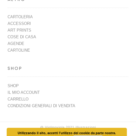
CARTOLERIA
ACCESSORI
ART PRINTS
COSE DI CASA
AGENDE
CARTOLINE
SHOP
SHOP
IL MIO ACCOUNT
CARRELLO
CONDIZIONI GENERALI DI VENDITA
@ Violinoviola 2021 Illustrazioni
Utilizzando il sito, accetti l'utilizzo dei cookie da parte nostra.
SITEMAP
PRIVACY POLICY
COOKIES LAW