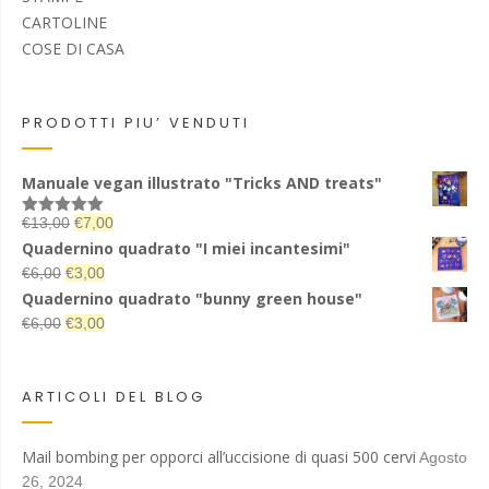
CARTOLINE
COSE DI CASA
PRODOTTI PIU’ VENDUTI
Manuale vegan illustrato "Tricks AND treats"
Il
Il
€
13,00
€
7,00
Valutato
5.00
su 5
prezzo
prezzo
Quadernino quadrato "I miei incantesimi"
originale
attuale
Il
Il
€
6,00
€
3,00
era:
è:
prezzo
prezzo
Quadernino quadrato "bunny green house"
€13,00.
€7,00.
originale
attuale
Il
Il
€
6,00
€
3,00
era:
è:
prezzo
prezzo
€6,00.
€3,00.
originale
attuale
era:
è:
ARTICOLI DEL BLOG
€6,00.
€3,00.
Mail bombing per opporci all’uccisione di quasi 500 cervi
Agosto
26, 2024