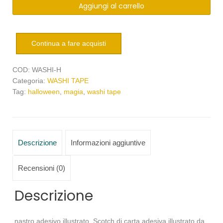
Aggiungi al carrello
illustrato
Halloween
quantità
Continua a fare acquisti
COD:
WASHI-H
Categoria:
WASHI TAPE
Tag:
halloween
,
magia
,
washi tape
Descrizione
Informazioni aggiuntive
Recensioni (0)
Descrizione
nastro adesivo illustrato, Scotch di carta adesiva illustrato da