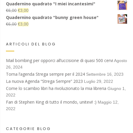
5.00
su 5
prezzo
prezzo
Quadernino quadrato "I miei incantesimi"
originale
attuale
Il
Il
€
6,00
€
3,00
era:
è:
prezzo
prezzo
Quadernino quadrato "bunny green house"
€13,00.
€7,00.
originale
attuale
Il
Il
€
6,00
€
3,00
era:
è:
prezzo
prezzo
€6,00.
€3,00.
originale
attuale
era:
è:
ARTICOLI DEL BLOG
€6,00.
€3,00.
Mail bombing per opporci all’uccisione di quasi 500 cervi
Agosto
26, 2024
Torna l’agenda Strega sempre per il 2024
Settembre 16, 2023
La nuova Agenda “Strega Sempre” 2023
Luglio 29, 2022
Come lo scambio libri ha rivoluzionato la mia libreria
Giugno 1,
2022
Fan di Stephen King di tutto il mondo, unitevi! :)
Maggio 12,
2022
CATEGORIE BLOG