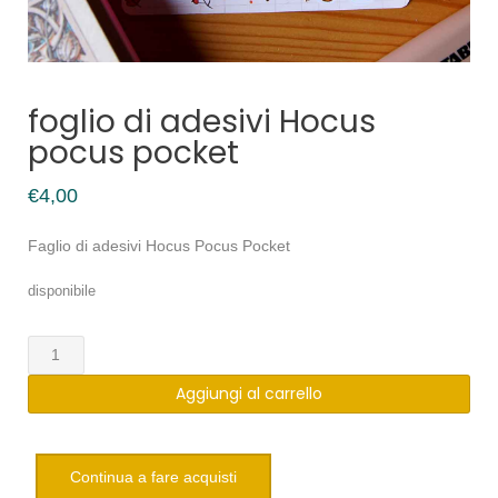
foglio di adesivi Hocus
pocus pocket
€
4,00
Faglio di adesivi Hocus Pocus Pocket
disponibile
foglio
di
Aggiungi al carrello
adesivi
Hocus
pocus
pocket
Continua a fare acquisti
quantità