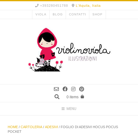
Skip
+393280451788
L'Aquila, Italia
to
VIOLA
BLOG
CONTATTI
SHOP
content
0 items
MENU
HOME
/
CARTOLERIA
/
ADESIVI
/ FOGLIO DI ADESIVI HOCUS POCUS
POCKET