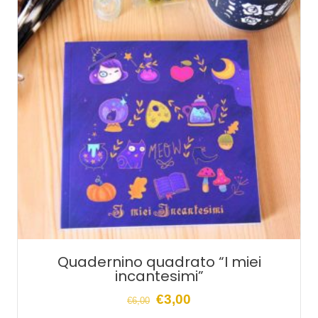
Quadernino quadrato “I miei
incantesimi”
Il
Il
€
3,00
€
6,00