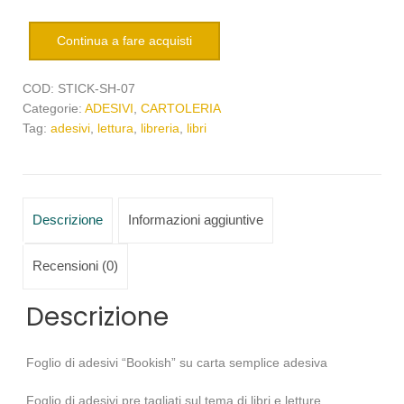
quantità
Continua a fare acquisti
COD:
STICK-SH-07
Categorie:
ADESIVI
,
CARTOLERIA
Tag:
adesivi
,
lettura
,
libreria
,
libri
Descrizione
Informazioni aggiuntive
Recensioni (0)
Descrizione
Foglio di adesivi “Bookish” su carta semplice adesiva
Foglio di adesivi pre tagliati sul tema di libri e letture