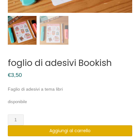
foglio di adesivi Bookish
€
3,50
Faglio di adesivi a tema libri
disponibile
foglio
di
Aggiungi al carrello
adesivi
Bookish