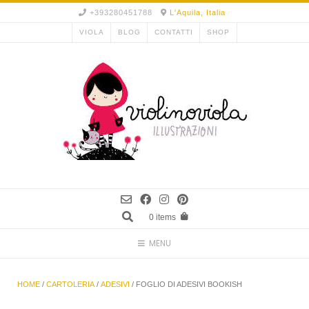
Skip
+393280451788
L'Aquila, Italia
to
VIOLA
BLOG
CONTATTI
SHOP
content
0 items
MENU
HOME
/
CARTOLERIA
/
ADESIVI
/ FOGLIO DI ADESIVI BOOKISH