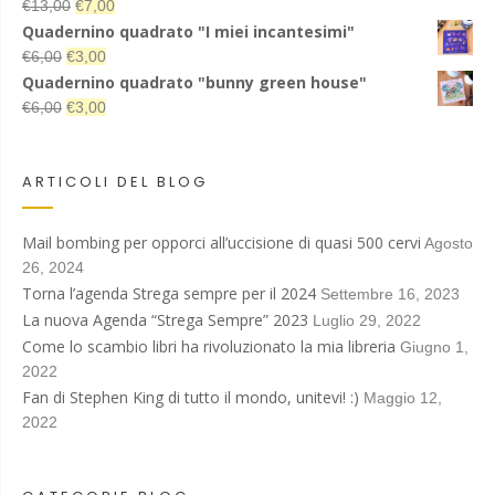
Il
Il
€
13,00
€
7,00
Valutato
5.00
su 5
prezzo
prezzo
Quadernino quadrato "I miei incantesimi"
originale
attuale
Il
Il
€
6,00
€
3,00
era:
è:
prezzo
prezzo
Quadernino quadrato "bunny green house"
€13,00.
€7,00.
originale
attuale
Il
Il
€
6,00
€
3,00
era:
è:
prezzo
prezzo
€6,00.
€3,00.
originale
attuale
era:
è:
ARTICOLI DEL BLOG
€6,00.
€3,00.
Mail bombing per opporci all’uccisione di quasi 500 cervi
Agosto
26, 2024
Torna l’agenda Strega sempre per il 2024
Settembre 16, 2023
La nuova Agenda “Strega Sempre” 2023
Luglio 29, 2022
Come lo scambio libri ha rivoluzionato la mia libreria
Giugno 1,
2022
Fan di Stephen King di tutto il mondo, unitevi! :)
Maggio 12,
2022