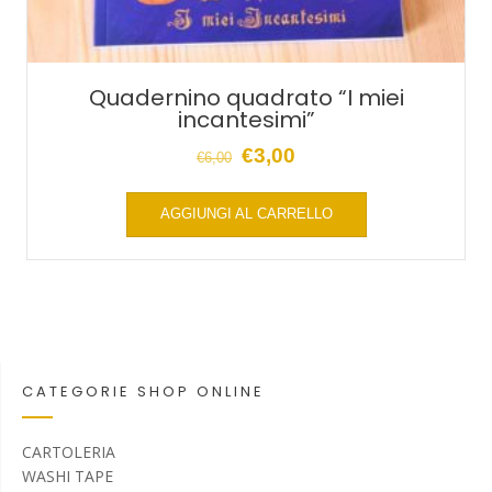
Quadernino quadrato “I miei
incantesimi”
Il
Il
€
3,00
€
6,00
prezzo
prezzo
AGGIUNGI AL CARRELLO
originale
attuale
era:
è:
€6,00.
€3,00.
CATEGORIE SHOP ONLINE
CARTOLERIA
WASHI TAPE