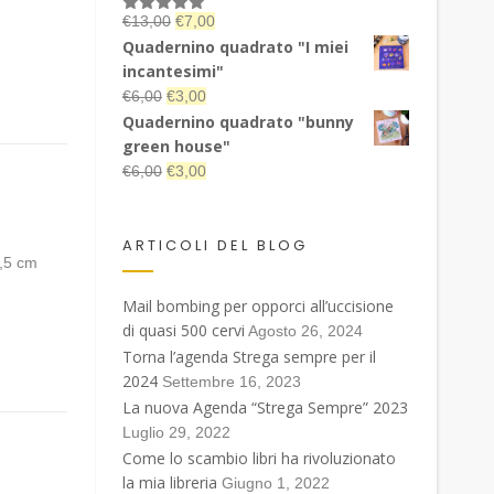
Il
Il
€
13,00
€
7,00
Valutato
5.00
su 5
prezzo
prezzo
Quadernino quadrato "I miei
originale
attuale
incantesimi"
era:
è:
Il
Il
€
6,00
€
3,00
€13,00.
€7,00.
prezzo
prezzo
Quadernino quadrato "bunny
originale
attuale
green house"
era:
è:
Il
Il
€
6,00
€
3,00
€6,00.
€3,00.
prezzo
prezzo
originale
attuale
era:
è:
ARTICOLI DEL BLOG
7,5 cm
€6,00.
€3,00.
Mail bombing per opporci all’uccisione
di quasi 500 cervi
Agosto 26, 2024
Torna l’agenda Strega sempre per il
2024
Settembre 16, 2023
La nuova Agenda “Strega Sempre” 2023
Luglio 29, 2022
Come lo scambio libri ha rivoluzionato
la mia libreria
Giugno 1, 2022