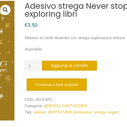
Adesivo strega Never sto
exploring libri
€
3,50
Adesivo in vinile illustrato con strega esploratrice lettrice
disponibile
Adesivo
Aggiungi al carrello
strega
Never
stop
Continua a fare acquisti
exploring
libri
COD:
AD-EXP2
quantità
Categorie:
ADESIVI
,
CARTOLERIA
Tag:
adesivi
,
AVVENTURA
,
primavera
,
strega
,
vegan