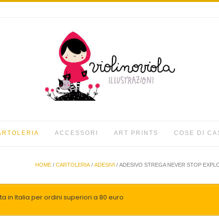
ARTOLERIA
ACCESSORI
ART PRINTS
COSE DI CA
HOME
/
CARTOLERIA
/
ADESIVI
/ ADESIVO STREGA NEVER STOP EXPLO
a in Italia per ordini superiori a 80 euro