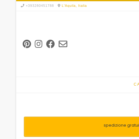
Skip
+393280451788
L'Aquila, Italia
to
content
C
spedizione gratuit