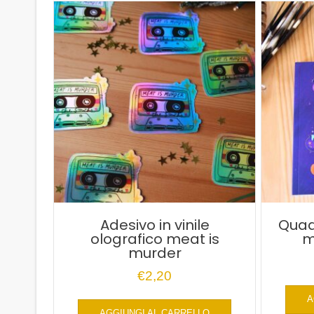
Adesivo in vinile
Quad
olografico meat is
m
murder
€
2,20
A
AGGIUNGI AL CARRELLO