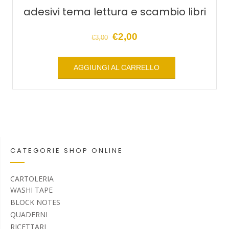
adesivi tema lettura e scambio libri
Il
Il
€
2,00
€
3,00
prezzo
prezzo
originale
attuale
AGGIUNGI AL CARRELLO
era:
è:
€3,00.
€2,00.
CATEGORIE SHOP ONLINE
CARTOLERIA
WASHI TAPE
BLOCK NOTES
QUADERNI
RICETTARI