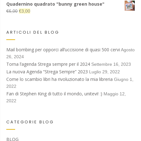
era:
è:
prezzo
prezzo
Quadernino quadrato "bunny green house"
€13,00.
€7,00.
originale
attuale
Il
Il
€
6,00
€
3,00
era:
è:
prezzo
prezzo
€6,00.
€3,00.
originale
attuale
era:
è:
ARTICOLI DEL BLOG
€6,00.
€3,00.
Mail bombing per opporci all’uccisione di quasi 500 cervi
Agosto
26, 2024
Torna l’agenda Strega sempre per il 2024
Settembre 16, 2023
La nuova Agenda “Strega Sempre” 2023
Luglio 29, 2022
Come lo scambio libri ha rivoluzionato la mia libreria
Giugno 1,
2022
Fan di Stephen King di tutto il mondo, unitevi! :)
Maggio 12,
2022
CATEGORIE BLOG
BLOG