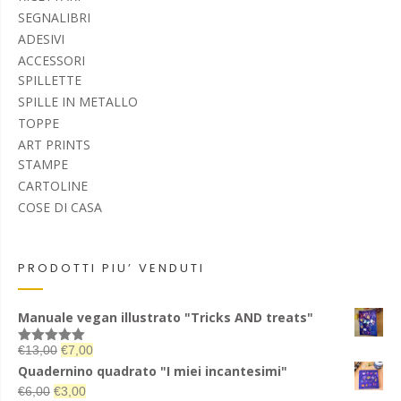
SEGNALIBRI
ADESIVI
ACCESSORI
SPILLETTE
SPILLE IN METALLO
TOPPE
ART PRINTS
STAMPE
CARTOLINE
COSE DI CASA
PRODOTTI PIU’ VENDUTI
Manuale vegan illustrato "Tricks AND treats"
Il
Il
€
13,00
€
7,00
Valutato
5.00
su 5
prezzo
prezzo
Quadernino quadrato "I miei incantesimi"
originale
attuale
Il
Il
€
6,00
€
3,00