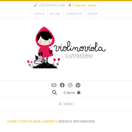
Skip
+393280451788
L'Aquila, Italia
to
VIOLA
BLOG
CONTATTI
SHOP
content
0 items
MENU
HOME
/
CARTOLERIA
/
ADESIVI
/ ADESIVO RECHARGING