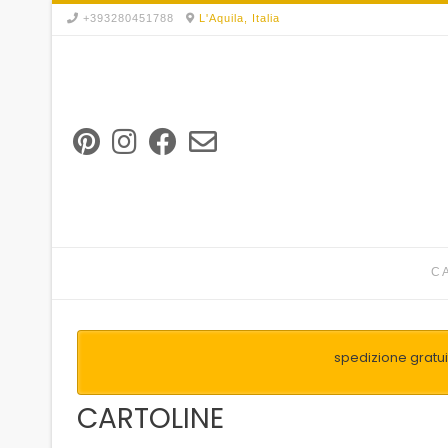
Skip
+393280451788
L'Aquila, Italia
to
content
C
spedizione gratuit
CARTOLINE