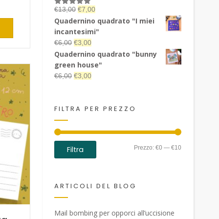
Il
Il
€
13,00
€
7,00
Valutato
5.00
su 5
prezzo
prezzo
Quadernino quadrato "I miei
originale
attuale
incantesimi"
era:
è:
Il
Il
€
6,00
€
3,00
€13,00.
€7,00.
prezzo
prezzo
Quadernino quadrato "bunny
originale
attuale
green house"
era:
è:
Il
Il
€
6,00
€
3,00
€6,00.
€3,00.
prezzo
prezzo
originale
attuale
era:
è:
FILTRA PER PREZZO
€6,00.
€3,00.
Prezzo
Prezzo
Prezzo:
€0
—
€10
Filtra
Min
Max
ARTICOLI DEL BLOG
Mail bombing per opporci all’uccisione