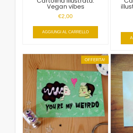
Cartolina illustrata:
Ca
Vegan vibes
illu
€
2,00
AGGIUNGI AL CARRELLO
A
OFFERTA!