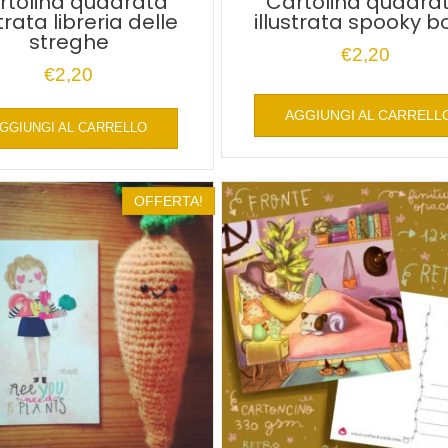
rtolina quadrata
Cartolina quadra
strata libreria delle
illustrata spooky b
streghe
€
2,20
€
2,20
AGGIUNGI AL CARRELL
GGIUNGI AL CARRELLO
OFFERTA!