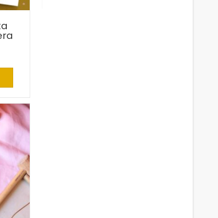
ta
era