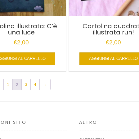
lina illustrata: C’è
Cartolina quadra
una luce
illustrata run!
€
2,00
€
2,00
Questo
GGIUNGI AL CARRELLO
AGGIUNGI AL CARRELLO
prodotto
ha
più
varianti.
←
1
2
3
4
→
Le
opzioni
possono
essere
scelte
nella
IONI SITO
ALTRO
pagina
del