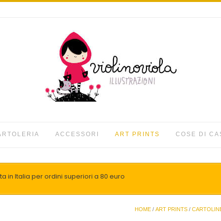
ARTOLERIA
ACCESSORI
ART PRINTS
COSE DI CA
a in Italia per ordini superiori a 80 euro
HOME
/
ART PRINTS
/
CARTOLIN