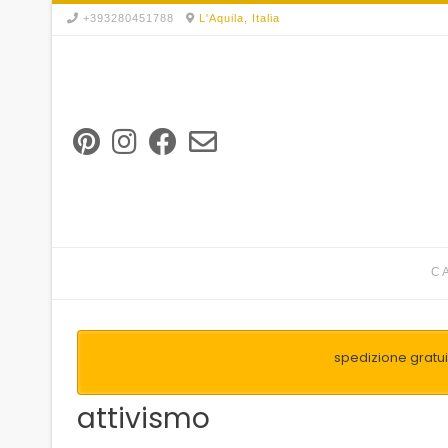
Skip
+393280451788
L'Aquila, Italia
to
content
C
spedizione gratuit
attivismo