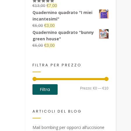
Il
Il
€
13,00
€
7,00
Valutato
5.00
su 5
prezzo
prezzo
Quadernino quadrato "I miei
originale
attuale
incantesimi"
era:
è:
Il
Il
€
6,00
€
3,00
€13,00.
€7,00.
prezzo
prezzo
Quadernino quadrato "bunny
originale
attuale
green house"
era:
è:
Il
Il
€
6,00
€
3,00
€6,00.
€3,00.
prezzo
prezzo
originale
attuale
era:
è:
FILTRA PER PREZZO
€6,00.
€3,00.
Prezzo
Prezzo
Prezzo:
€0
—
€10
Filtra
Min
Max
ARTICOLI DEL BLOG
Mail bombing per opporci all’uccisione