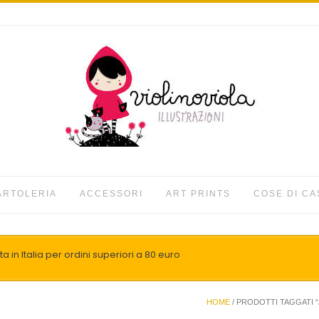
ARTOLERIA
ACCESSORI
ART PRINTS
COSE DI CA
a in Italia per ordini superiori a 80 euro
HOME
/ PRODOTTI TAGGATI “