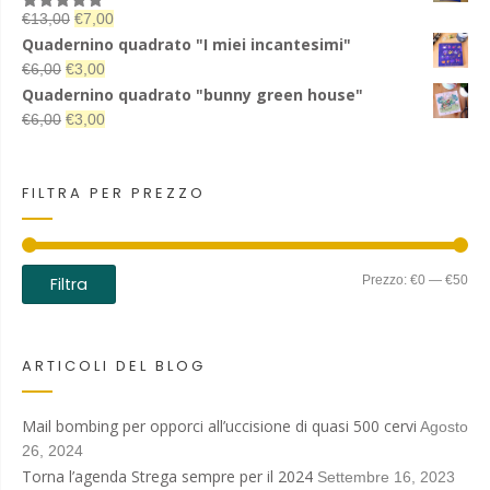
Il
Il
€
13,00
€
7,00
Valutato
5.00
su 5
prezzo
prezzo
Quadernino quadrato "I miei incantesimi"
originale
attuale
Il
Il
€
6,00
€
3,00
era:
è:
prezzo
prezzo
Quadernino quadrato "bunny green house"
€13,00.
€7,00.
originale
attuale
Il
Il
€
6,00
€
3,00
era:
è:
prezzo
prezzo
€6,00.
€3,00.
originale
attuale
era:
è:
FILTRA PER PREZZO
€6,00.
€3,00.
Pre
Pre
Prezzo:
€0
—
€50
Filtra
Min
Ma
ARTICOLI DEL BLOG
Mail bombing per opporci all’uccisione di quasi 500 cervi
Agosto
26, 2024
Torna l’agenda Strega sempre per il 2024
Settembre 16, 2023