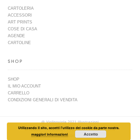
CARTOLERIA
ACCESSORI
ART PRINTS
COSE DI CASA
AGENDE
CARTOLINE
SHOP
SHOP
IL MIO ACCOUNT
CARRELLO
CONDIZIONI GENERALI DI VENDITA
@ Violinoviola 2021 Illustrazioni
Utilizzando il sito, accetti l'utilizzo dei cookie da parte nostra.
SITEMAP
PRIVACY POLICY
COOKIES LAW
Accetto
maggiori informazioni
CREDITI