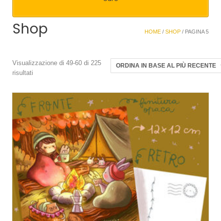
Shop
HOME
/
SHOP
/ PAGINA 5
Visualizzazione di 49-60 di 225
Ordina
risultati
in
base
al
più
recente