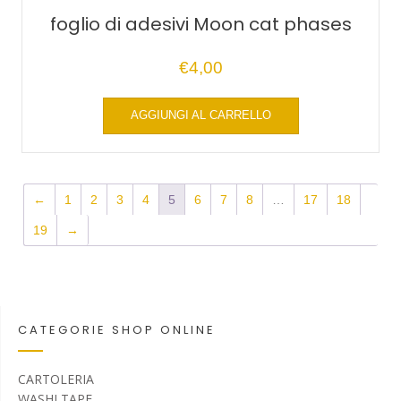
foglio di adesivi Moon cat phases
€
4,00
AGGIUNGI AL CARRELLO
←
1
2
3
4
5
6
7
8
…
17
18
19
→
CATEGORIE SHOP ONLINE
CARTOLERIA
WASHI TAPE